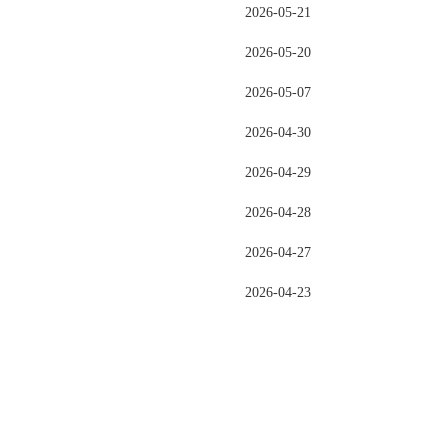
2026-05-21
2026-05-20
2026-05-07
2026-04-30
2026-04-29
2026-04-28
2026-04-27
2026-04-23