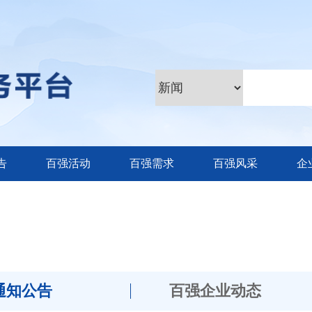
告
百强活动
百强需求
百强风采
企
通知公告
百强企业动态