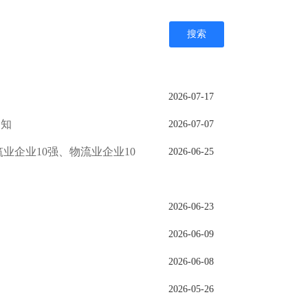
搜索
2026-07-17
通知
2026-07-07
筑业企业10强、物流业企业10
2026-06-25
2026-06-23
2026-06-09
2026-06-08
2026-05-26