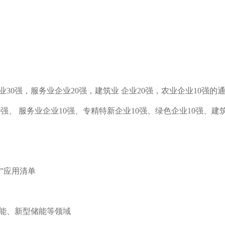
企业30强，服务业企业20强，建筑业 企业20强，农业企业10强的
10强、 服务业企业10强、专精特新企业10强、绿色企业10强、建
知
龙”应用清单
）
变能、新型储能等领域