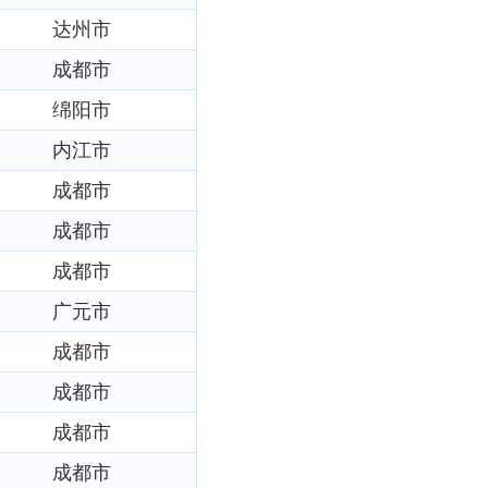
达州市
成都市
绵阳市
内江市
成都市
成都市
成都市
广元市
成都市
成都市
成都市
成都市