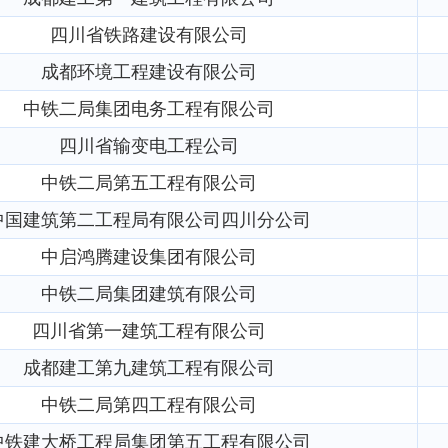
四川省铁路建设有限公司
成都环境工程建设有限公司
中铁二局集团电务工程有限公司
四川省输变电工程公司
中铁二局第五工程有限公司
中国建筑第二工程局有限公司四川分公司
中启鸿腾建设集团有限公司
中铁二局集团建筑有限公司
四川省第一建筑工程有限公司
成都建工第九建筑工程有限公司
中铁二局第四工程有限公司
中铁建大桥工程局集团第五工程有限公司