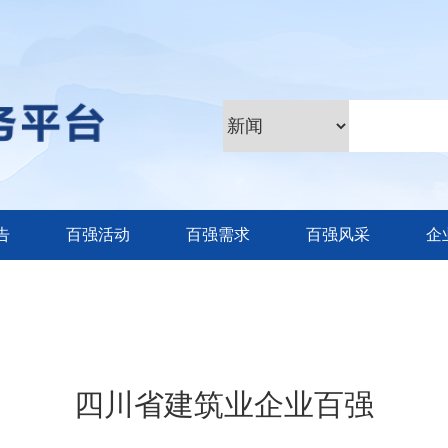
告
百强活动
百强需求
百强风采
企
四川省建筑业企业百强