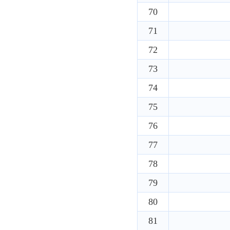
70
71
72
73
74
75
76
77
78
79
80
81