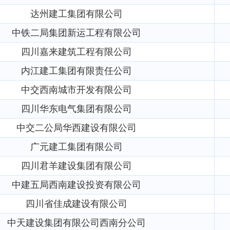
达州建工集团有限公司
中铁二局集团新运工程有限公司
四川嘉来建筑工程有限公司
内江建工集团有限责任公司
中交西南城市开发有限公司
四川华东电气集团有限公司
中交二公局华西建设有限公司
广元建工集团有限公司
四川君羊建设集团有限公司
中建五局西南建设投资有限公司
四川省佳成建设有限公司
中天建设集团有限公司西南分公司