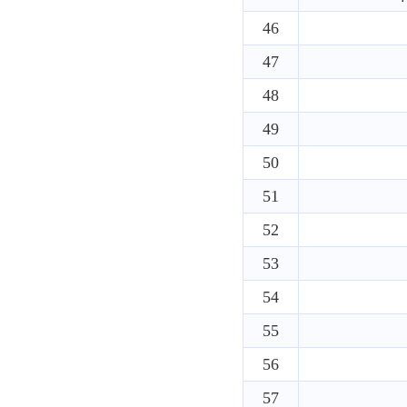
46
47
48
49
50
51
52
53
54
55
56
57