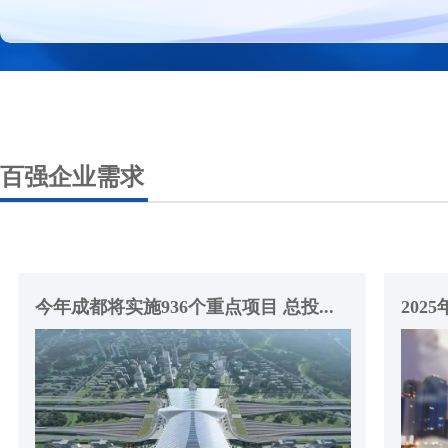
百强企业需求
今年成都将实施936个重点项目 总投...
20