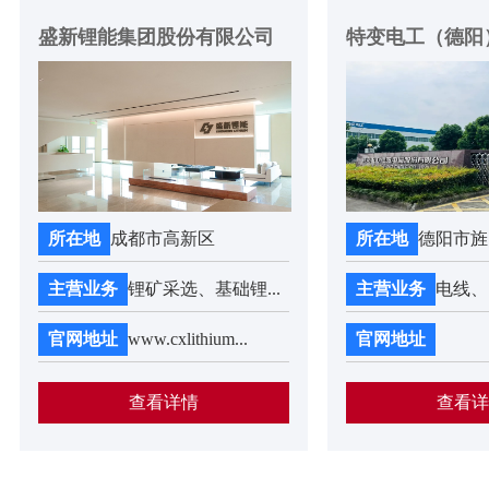
盛新锂能集团股份有限公司
特变电工（德阳）
所在地
成都市高新区
所在地
德阳市旌
主营业务
锂矿采选、基础锂...
主营业务
电线、
官网地址
www.cxlithium...
官网地址
查看详情
查看详