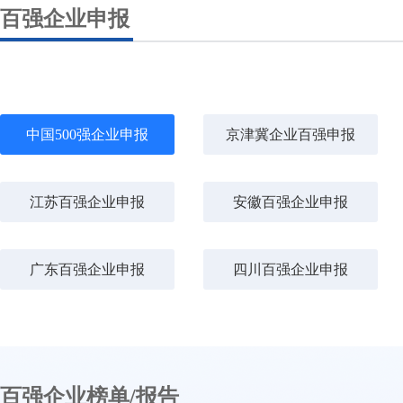
百强企业申报
中国500强企业申报
京津冀企业百强申报
江苏百强企业申报
安徽百强企业申报
广东百强企业申报
四川百强企业申报
百强企业榜单/报告