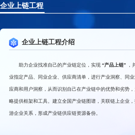
企业上链工程
企业上链工程介绍
助力企业找准自己的产业链定位，实现
“产品上链”
，
业指定产品、同业企业、供应商清单，进行产业洞察、同业
应商和用户洞察，从而识别自己在产业链中的优势和劣势，
略提供框架和工具。建立全国产业链图谱，关联链上企业，
游企业关系，形成产业链供应链资源备份。