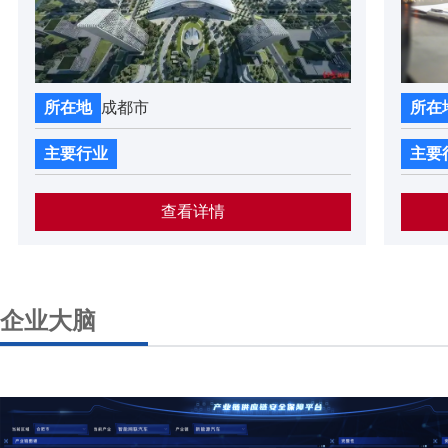
所在地
成都市
所在
主要行业
主要
查看详情
企业大脑