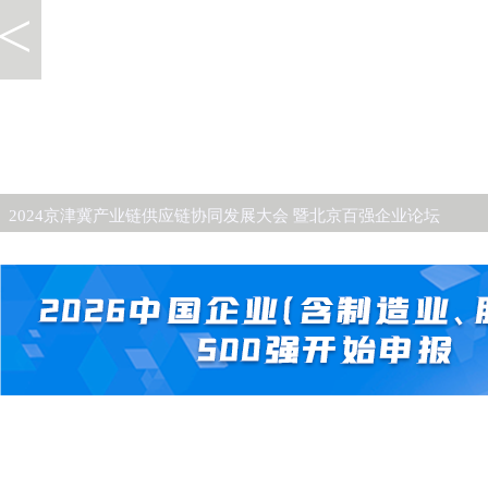
<
2024京津冀产业链供应链协同发展大会 暨北京百强企业论坛