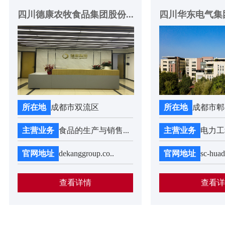
四川德康农牧食品集团股份...
四川华东电气集
所在地
成都市双流区
所在地
成都市郫
主营业务
食品的生产与销售...
主营业务
电力工
官网地址
dekanggroup.co..
官网地址
sc-hua
查看详情
查看详